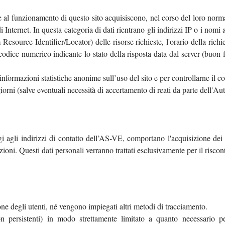
e al funzionamento di questo sito acquisiscono, nel corso del loro normal
 Internet. In questa categoria di dati rientrano gli indirizzi IP o i nomi
source Identifier/Locator) delle risorse richieste, l'orario della richies
 codice numerico indicante lo stato della risposta data dal server (buon fi
 informazioni statistiche anonime sull’uso del sito e per controllarne il 
iorni (salve eventuali necessità di accertamento di reati da parte dell'Auto
gi agli indirizzi di contatto dell’AS-VE, comportano l'acquisizione dei 
zioni. Questi dati personali verranno trattati esclusivamente per il riscont
ione degli utenti, né vengono impiegati altri metodi di tracciamento.
 persistenti) in modo strettamente limitato a quanto necessario pe