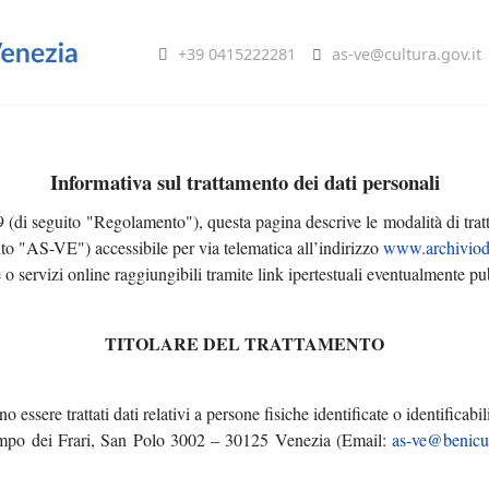
+39 0415222281
as-ve@cultura.gov.it
Informativa sul trattamento dei dati personali
(di seguito "Regolamento"), questa pagina descrive le modalità di tratt
uito "AS-VE") accessibile per via telematica all’indirizzo
www.archiviodi
 o servizi online raggiungibili tramite link ipertestuali eventualmente pub
TITOLARE DEL TRATTAMENTO
essere trattati dati relativi a persone fisiche identificate o identificabil
Campo dei Frari, San Polo 3002 – 30125 Venezia (Email:
as-ve@benicult
ome
Mostra documentaria
In