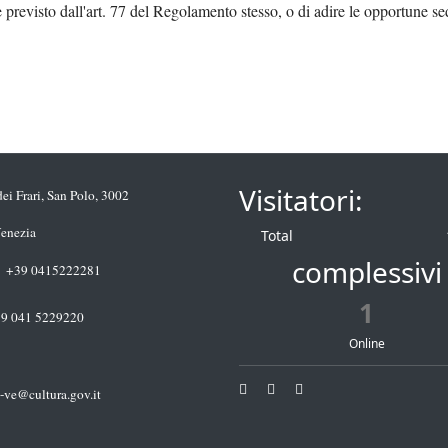
me previsto dall'art. 77 del Regolamento stesso, o di adire le opportune s
Visitatori:
i Frari, San Polo, 3002
enezia
Total
complessivi
+39 0415222281
1
9 041 5229220
Online
s-ve@cultura.gov.it