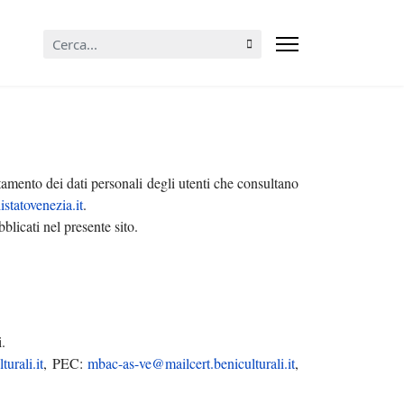
Cerca...
amento dei dati personali degli utenti che consultano
statovenezia.it
.
blicati nel presente sito.
i.
urali.it
, PEC:
mbac-as-ve@mailcert.beniculturali.it
,
fo