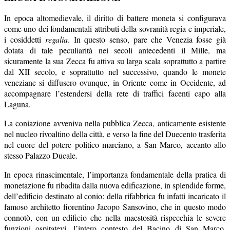
In epoca altomedievale, il diritto di battere moneta si configurava
come uno dei fondamentali attributi della sovranità regia e imperiale,
i cosiddetti
regalia
. In questo senso, pare che Venezia fosse già
dotata di tale peculiarità nei secoli antecedenti il Mille, ma
sicuramente la sua Zecca fu attiva su larga scala soprattutto a partire
dal XII secolo, e soprattutto nel successivo, quando le monete
veneziane si diffusero ovunque, in Oriente come in Occidente, ad
accompagnare l’estendersi della rete di traffici facenti capo alla
Laguna.
La coniazione avveniva nella pubblica Zecca, anticamente esistente
nel nucleo rivoaltino della città, e verso la fine del Duecento trasferita
nel cuore del potere politico marciano, a San Marco, accanto allo
stesso Palazzo Ducale.
In epoca rinascimentale, l’importanza fondamentale della pratica di
monetazione fu ribadita dalla nuova edificazione, in splendide forme,
dell’edificio destinato al conio: della rifabbrica fu infatti incaricato il
famoso architetto fiorentino Jacopo Sansovino, che in questo modo
connotò, con un edificio che nella maestosità rispecchia le severe
funzioni ospitatevi, l’intero contesto del Bacino di San Marco.