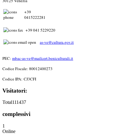
30125 Venezia
+39
0415222281
+39 041 5229220
as-ve@cultura.gov.it
PEC:
mbac-as-ve@mailcert.beniculturali.it
Codice Fiscale: 80012400273
Codice IPA: CJ3CFI
Visitatori:
Total
111437
complessivi
1
Online