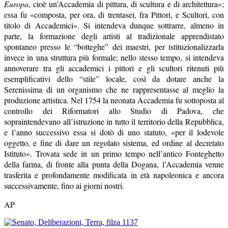
Europa
, cioè un’Accademia di pittura, di scultura e di architettura»;
essa fu «composta, per ora, di trentasei, fra Pittori, e Scultori, con
titolo di Accademici». Si intendeva dunque sottrarre, almeno in
parte, la formazione degli artisti al tradizionale apprendistato
spontaneo presso le “botteghe” dei maestri, per istituzionalizzarla
invece in una struttura più formale; nello stesso tempo, si intendeva
annoverare tra gli accademici i pittori e gli scultori ritenuti più
esemplificativi dello “stile” locale, così da dotare anche la
Serenissima di un organismo che ne rappresentasse al meglio la
produzione artistica. Nel 1754 la neonata Accademia fu sottoposta al
controllo dei Riformatori allo Studio di Padova, che
sopraintendevano all’istruzione in tutto il territorio della Repubblica,
e l’anno successivo essa si dotò di uno statuto, «per il lodevole
oggetto, e fine di dare un regolato sistema, ed ordine al decretato
Istituto». Trovata sede in un primo tempo nell’antico Fonteghetto
della farina, di fronte alla punta della Dogana, l’Accademia venne
trasferita e profondamente modificata in età napoleonica e ancora
successivamente, fino ai giorni nostri.
AP