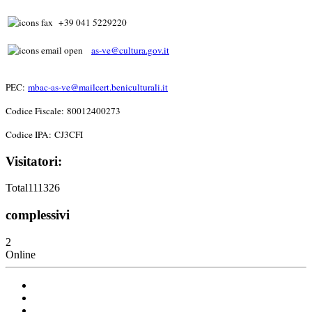
+39 041 5229220
as-ve@cultura.gov.it
PEC:
mbac-as-ve@mailcert.beniculturali.it
Codice Fiscale: 80012400273
Codice IPA: CJ3CFI
Visitatori:
Total
111326
complessivi
2
Online